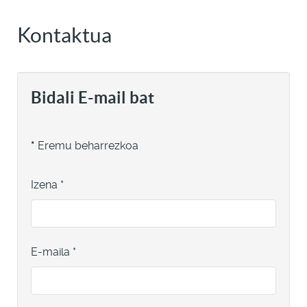
Kontaktua
Bidali E-mail bat
*
Eremu beharrezkoa
Izena
*
E-maila
*