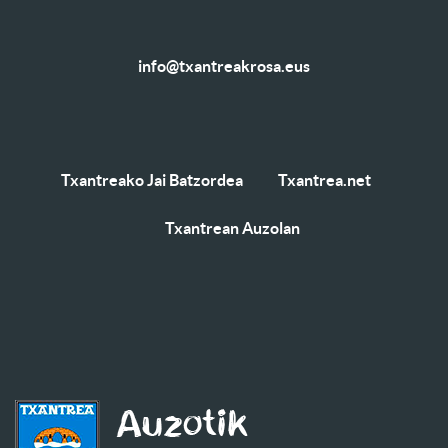
info@txantreakrosa.eus
Txantreako Jai Batzordea
Txantrea.net
Txantrean Auzolan